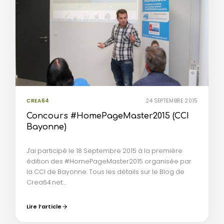
CREA64
24 SEPTEMBRE 2015
Concours #HomePageMaster2015 (CCI
Bayonne)
J'ai participé le 18 Septembre 2015 à la première
édition des #HomePageMaster2015 organisée par
la CCI de Bayonne. Tous les détails sur le Blog de
Crea64.net…
Lire l’article