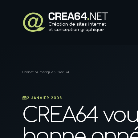
Panneau de gestion des cookies
Carnet numérique
Crea64
2 JANVIER 2008
CREA64 vou
bonne anné