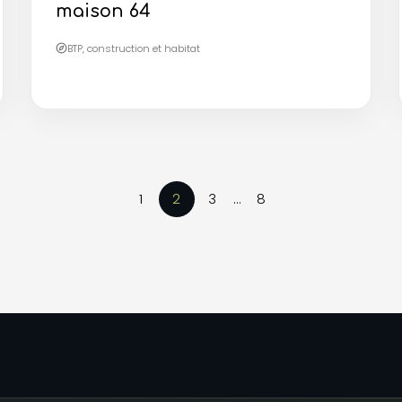
maison 64
BTP, construction et habitat
1
2
3
…
8